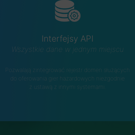
Interfejsy API
Wszystkie dane w jednym miejscu
Pozwalają zintegrować rejestr domen służących
do oferowania gier hazardowych niezgodnie
z ustawą z innymi systemami.