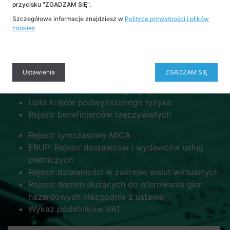
przycisku "ZGADZAM SIĘ".
listach AML
Szczegółowe informacje znajdziesz w
Polityce prywatności i plików
cookies
Lista PEP i bliskich współpracowników
Listy sankcyjne
Lista ostrzeżeń KNF
Ustawienia
ZGADZAM SIĘ
Lista ostrzeżeń EURO-BOZON
Lista PKD podwyższonego ryzyka
Lista krajów podwyższonego ryzyka
Rejestr beneficjentów rzeczywistych
Rejestr tymczasowy MICA
ERUP: Rejestr dostawców i wydawców usług
płatniczych
Rejestr działalności w zakresie walut wirtualnych
Rejestr domen służących do oferowania gier
hazardowych niezgodnie z ustawą
Wykaz podatników VAT