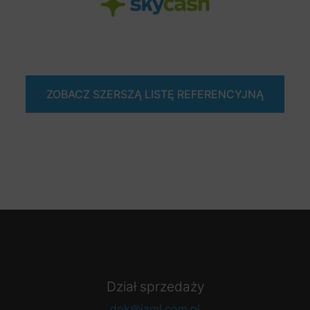
ZOBACZ SZERSZĄ LISTĘ REFERENCYJNĄ
Dział sprzedaży
dok@iaml.com.pl