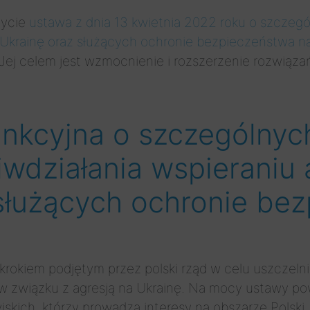
życie
ustawa z dnia 13 kwietnia 2022 roku o szczeg
na Ukrainę oraz służących ochronie bezpieczeństwa
Jej celem jest wzmocnienie i rozszerzenie rozwiąza
ankcyjna o szczególnyc
iwdziałania wspieraniu 
 służących ochronie be
rokiem podjętym przez polski rząd w celu uszczel
ś w związku z agresją na Ukrainę. Na mocy ustawy p
jskich, którzy prowadzą interesy na obszarze Polski.