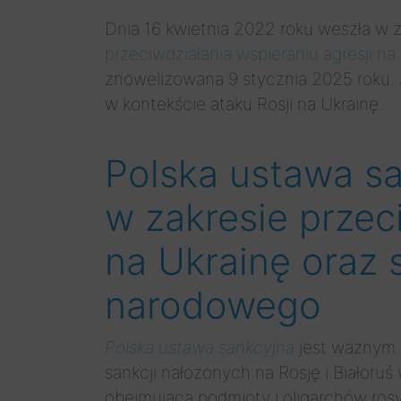
Dnia 16 kwietnia 2022 roku weszła w 
przeciwdziałania wspieraniu agresji 
znowelizowana 9 stycznia 2025 roku. 
w kontekście ataku Rosji na Ukrainę.
Polska ustawa s
w zakresie przec
na Ukrainę oraz
narodowego
Polska ustawa sankcyjna
jest ważnym k
sankcji nałożonych na Rosję i Białoru
obejmująca podmioty i oligarchów rosy