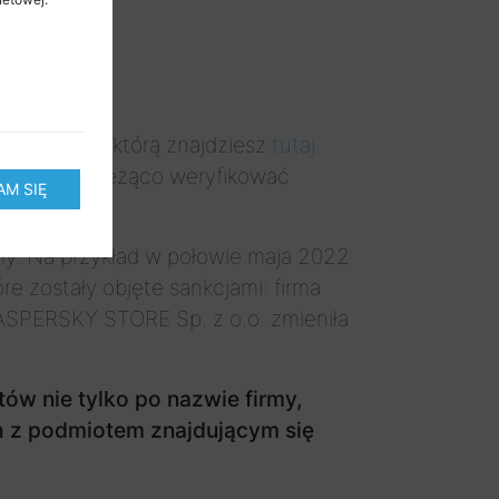
rzez MSWiA
, którą znajdziesz
tutaj
.
jąc się na bieżąco weryfikować
M SIĘ
rmy. Na przykład w połowie maja 2022
e zostały objęte sankcjami: firma
KASPERSKY STORE Sp. z o.o. zmieniła
ów nie tylko po nazwie firmy,
ch z podmiotem znajdującym się