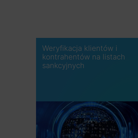
Weryfikacja klientów i
kontrahentów na listach
sankcyjnych