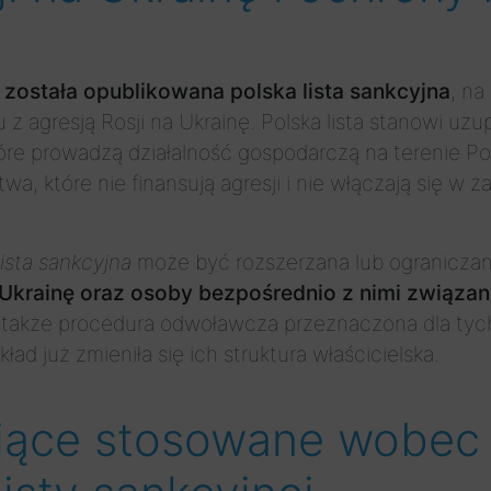
 została opublikowana polska lista sankcyjna
, na
 agresją Rosji na Ukrainę. Polska lista stanowi uzupe
óre prowadzą działalność gospodarczą na terenie Pols
wa, które nie finansują agresji i nie włączają się w 
lista sankcyjna
może być rozszerzana lub ogranicza
Ukrainę oraz osoby bezpośrednio z nimi związane
je także procedura odwoławcza przeznaczona dla tych
ład już zmieniła się ich struktura właścicielska.
ające stosowane wobe