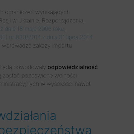
ch ograniczeń wynikających
Rosji w Ukrainie. Rozporządzenia,
z dnia 18 maja 2006 roku
,
E) nr 833/2014 z dnia 31 lipca 2014
a wprowadza zakazy importu
ji będą powodowały
odpowiedzialność
ą zostać pozbawione wolności
administracyjnych w wysokości nawet
wdziałania
y bezpieczeństwa