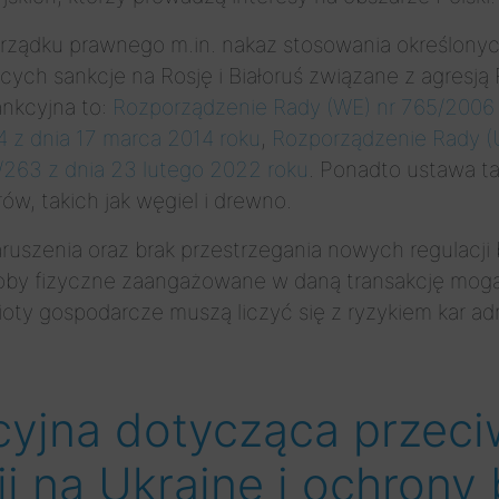
rządku prawnego m.in. nakaz stosowania określony
ych sankcje na Rosję i Białoruś związane z agresją 
ankcyjna to:
Rozporządzenie Rady (WE) nr 765/2006 
 z dnia 17 marca 2014 roku
,
Rozporządzenie Rady (U
263 z dnia 23 lutego 2022 roku
. Ponadto ustawa t
ów, takich jak węgiel i drewno.
aruszenia oraz brak przestrzegania nowych regulac
oby fizyczne zaangażowane w daną transakcję mog
dmioty gospodarcze muszą liczyć się z ryzykiem kar 
kcyjna dotycząca przeci
ji na Ukrainę i ochron