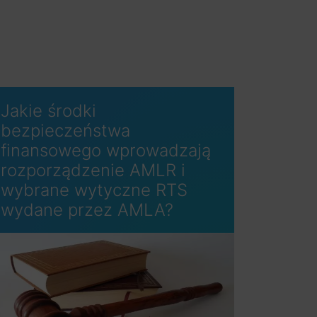
Jakie środki
bezpieczeństwa
finansowego wprowadzają
rozporządzenie AMLR i
wybrane wytyczne RTS
wydane przez AMLA?