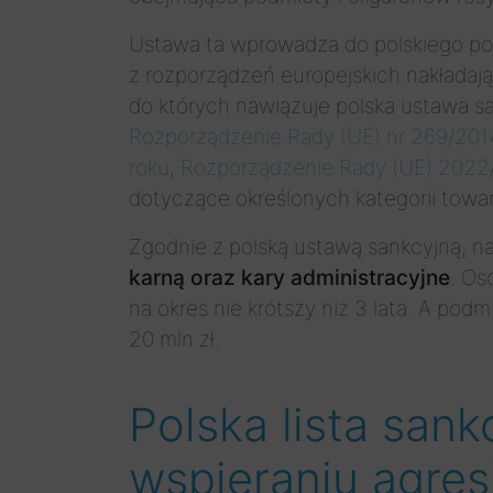
Ustawa ta wprowadza do polskiego po
z rozporządzeń europejskich nakładając
do których nawiązuje polska ustawa s
Rozporządzenie Rady (UE) nr 269/2014
roku
,
Rozporządzenie Rady (UE) 2022/
dotyczące określonych kategorii towar
Zgodnie z polską ustawą sankcyjną, n
karną oraz kary administracyjne
. Os
na okres nie krótszy niż 3 lata. A po
20 mln zł.
Polska lista san
wspieraniu agres