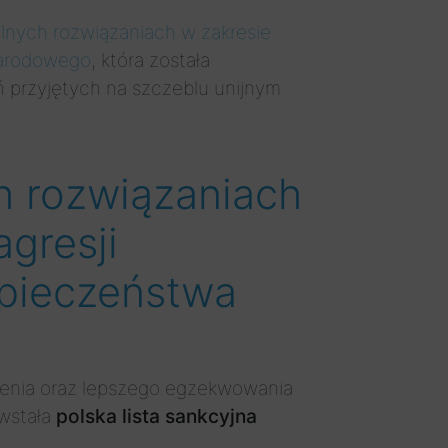
ólnych rozwiązaniach w zakresie
 narodowego
, która została
ń przyjętych na szczeblu unijnym
h rozwiązaniach
agresji
zpieczeństwa
nienia oraz lepszego egzekwowania
owstała
polska lista sankcyjna