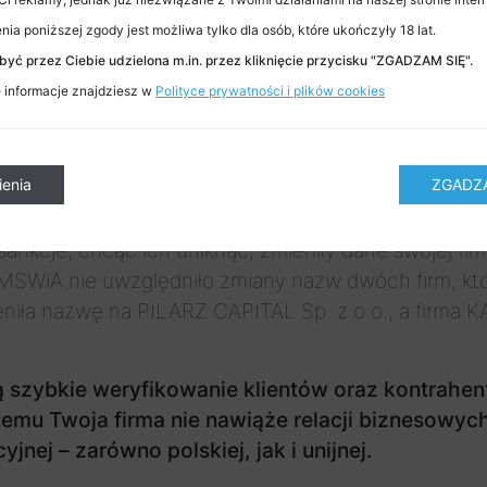
owa w
polskiej ustawie sankcyjnej
.
ia poniższej zgody jest możliwa tylko dla osób, które ukończyły 18 lat.
yć przez Ciebie udzielona m.in. przez kliknięcie przycisku "ZGADZAM SIĘ".
iej listy sankcyjnej
informacje znajdziesz w
Polityce prywatności i plików cookies
blikowana na specjalnej stronie przygotowanej p
ne na temat sankcji również z innych źródeł, stara
ienia
ZGADZA
z iAML
listy restrykcyjne AML
.
sankcje, chcąc ich uniknąć, zmieniły dane swojej fi
MSWiA nie uwzględniło zmiany nazw dwóch firm, któr
niła nazwę na PILARZ CAPITAL Sp. z o.o., a firma 
 szybkie weryfikowanie klientów oraz kontrahent
 temu Twoja firma nie nawiąże relacji biznesowy
jnej – zarówno polskiej, jak i unijnej.