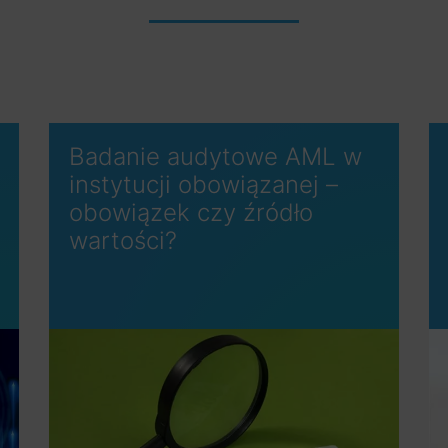
Badanie audytowe AML w
instytucji obowiązanej –
obowiązek czy źródło
wartości?