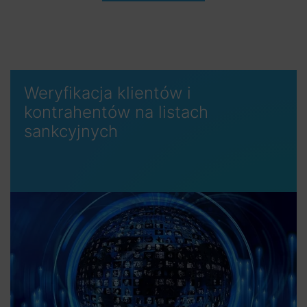
Weryfikacja klientów i
kontrahentów na listach
sankcyjnych