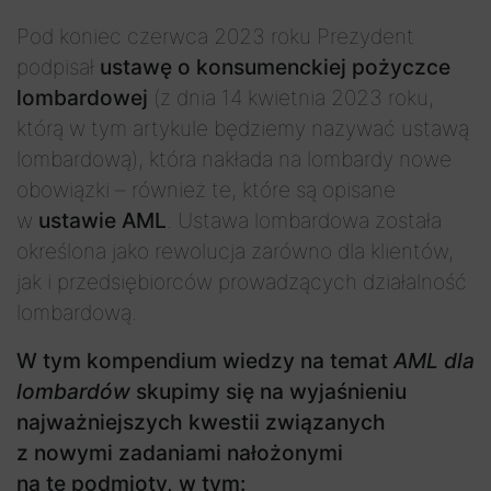
Pod koniec czerwca 2023 roku Prezydent
podpisał
ustawę o konsumenckiej pożyczce
lombardowej
(z dnia 14 kwietnia 2023 roku,
którą w tym artykule będziemy nazywać ustawą
lombardową), która nakłada na lombardy nowe
obowiązki – również te, które są opisane
w
ustawie AML
. Ustawa lombardowa została
określona jako rewolucja zarówno dla klientów,
jak i przedsiębiorców prowadzących działalność
lombardową.
W tym kompendium wiedzy na temat
AML dla
lombardów
skupimy się na wyjaśnieniu
najważniejszych kwestii związanych
z nowymi zadaniami nałożonymi
na te podmioty, w tym: