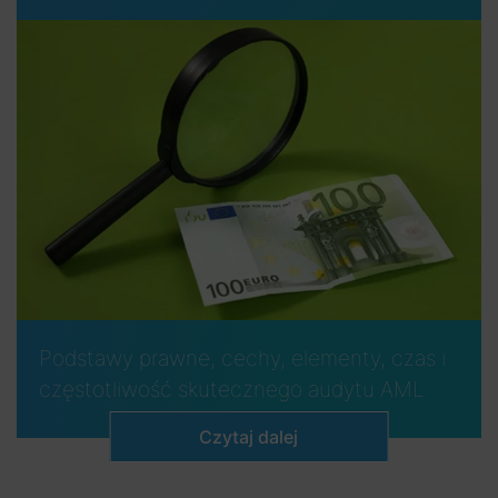
Podstawy prawne, cechy, elementy, czas i
częstotliwość skutecznego audytu AML
Czytaj dalej