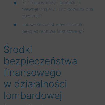
Kto musi wdrożyć procedurę
wewnętrzną AML i co powinna ona
zawierać?
Jak właściwie stosować środki
bezpieczeństwa finansowego?
Środki
bezpieczeństwa
finansowego
w działalności
lombardowej