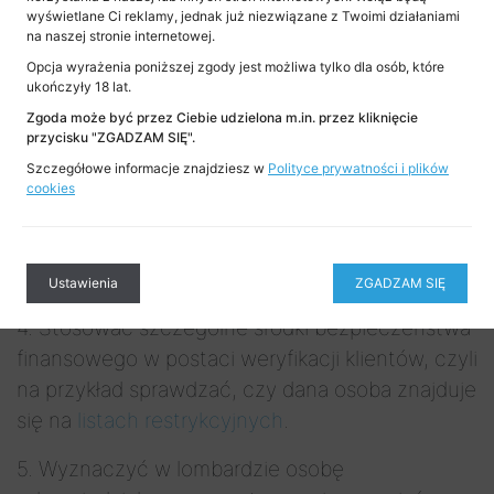
2. Wprowadzić procedury AML wraz
wyświetlane Ci reklamy, jednak już niezwiązane z Twoimi działaniami
na naszej stronie internetowej.
z wymaganymi przez ustawę AML załącznikami
Opcja wyrażenia poniższej zgody jest możliwa tylko dla osób, które
(w tym procedurę anonimowego zgłoszenia
ukończyły 18 lat.
naruszeń).
Zgoda może być przez Ciebie udzielona m.in. przez kliknięcie
przycisku "ZGADZAM SIĘ".
3. Stosować środki bezpieczeństwa
Szczegółowe informacje znajdziesz w
Polityce prywatności i plików
finansowego i oceniać ryzyko prania pieniędzy
cookies
oraz finansowania terroryzmu w ramach
kontaktów z klientami lub przeprowadzania
transakcji okazjonalnej.
Ustawienia
ZGADZAM SIĘ
4. Stosować szczególne środki bezpieczeństwa
finansowego w postaci weryfikacji klientów, czyli
na przykład sprawdzać, czy dana osoba znajduje
się na
listach restrykcyjnych
.
5. Wyznaczyć w lombardzie osobę