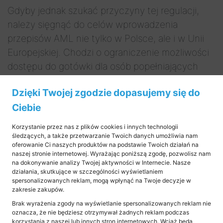
Gdyby jednak szukać przyczyny tej regulacji,
należy sięgnąć do celów wprowadzenia
przepisów AML nie tylko w Polsce, ale i w Unii
Europejskiej. Chodzi o ograniczenie możliwości
dostępu do gotówki dla osób popełniających
przestępstwa. Z punktu widzenia tak ustawy
Dzięki Twojej zgodzie dopasujemy się do
AML, jak i interesu społecznego, jest
Ciebie
to właściwy kierunek zmian.
Korzystanie przez nas z plików cookies i innych technologii
Lombardy od dnia 7 stycznia 2024 roku
śledzących, a także przetwarzanie Twoich danych umożliwia nam
muszą realizować szereg nowych
oferowanie Ci naszych produktów na podstawie Twoich działań na
naszej stronie internetowej. Wyrażając poniższą zgodę, pozwolisz nam
obowiązków związanych
na dokonywanie analizy Twojej aktywności w Internecie. Nasze
z przeciwdziałaniem praniu pieniędzy
działania, skutkujące w szczególności wyświetlaniem
spersonalizowanych reklam, mogą wpłynąć na Twoje decyzje w
i finansowaniu terroryzmu
, m.in.:
zakresie zakupów.
Brak wyrażenia zgody na wyświetlanie spersonalizowanych reklam nie
1. Sporządzić ocenę ryzyka AML dla lombardu.
oznacza, że nie będziesz otrzymywał żadnych reklam podczas
korzystania z naszej lub innych stron internetowych. Wciąż będą