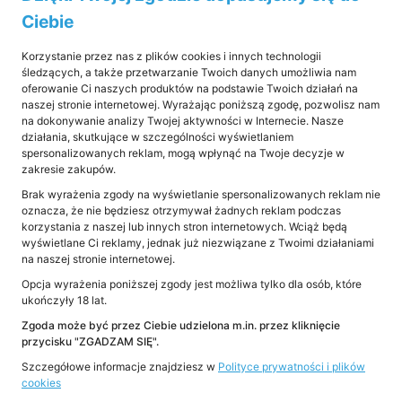
Ciebie
Wiarygodne rezultaty
Korzystanie przez nas z plików cookies i innych technologii
weryfikacji klientów
śledzących, a także przetwarzanie Twoich danych umożliwia nam
oferowanie Ci naszych produktów na podstawie Twoich działań na
naszej stronie internetowej. Wyrażając poniższą zgodę, pozwolisz nam
i partnerów
na dokonywanie analizy Twojej aktywności w Internecie. Nasze
działania, skutkujące w szczególności wyświetlaniem
spersonalizowanych reklam, mogą wpłynąć na Twoje decyzje w
Wiarygodność weryfikacji jest kluczowa dla
zakresie zakupów.
bezpieczeństwa instytucji obowiązanej. Dlatego
Brak wyrażenia zgody na wyświetlanie spersonalizowanych reklam nie
oznacza, że nie będziesz otrzymywał żadnych reklam podczas
rozwiązania takie jak iAML muszą być zawsze
korzystania z naszej lub innych stron internetowych. Wciąż będą
w pełni
zgodne z ustawą
o przeciwdziałaniu
wyświetlane Ci reklamy, jednak już niezwiązane z Twoimi działaniami
na naszej stronie internetowej.
praniu pieniędzy i finansowaniu terroryzmu.
Opcja wyrażenia poniższej zgody jest możliwa tylko dla osób, które
Ogranicza to ryzyko związane z prowadzeniem
ukończyły 18 lat.
działalności gospodarczej, a także odciąża firmy
Zgoda może być przez Ciebie udzielona m.in. przez kliknięcie
z obowiązku samodzielnego dostosowywania
przycisku "ZGADZAM SIĘ".
procesów i systemów do zmian prawnych.
Szczegółowe informacje znajdziesz w
Polityce prywatności i plików
cookies