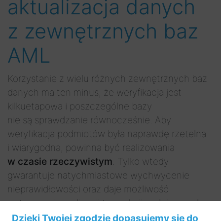
aktualizacja danych
z zewnętrznych baz
AML
Korzystanie z wielu różnych zewnętrznych baz
danych ma ten minus, że weryfikacja jest
kilkuetapowa i poszczególne bazy
nie są sprawdzanie równocześnie. Aby
weryfikacja podmiotów była naprawdę rzetelna
i wiarygodna, powinna być realizowania
w czasie rzeczywistym
. Tylko wtedy
gwarantuje natychmiastowe wychwycenie
nieprawidłowości oraz daje możliwość
wstrzymania realizacji transakcji podejrzanych.
Dzięki Twojej zgodzie dopasujemy się do