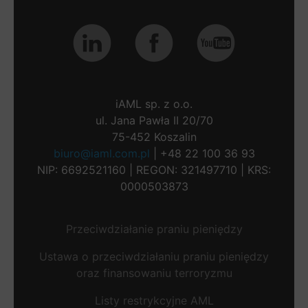
iAML sp. z o.o.
ul. Jana Pawła II 20/70
75-452 Koszalin
biuro@iaml.com.pl
| +48 22 100 36 93
NIP: 6692521160 | REGON: 321497710 | KRS:
0000503873
Przeciwdziałanie praniu pieniędzy
Ustawa o przeciwdziałaniu praniu pieniędzy
oraz finansowaniu terroryzmu
Listy restrykcyjne AML