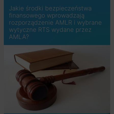
Jakie środki bezpieczeństwa
finansowego wprowadzają
rozporządzenie AMLR i wybrane
wytyczne RTS wydane przez
AMLA?