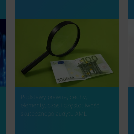
Podstawy prawne, cechy,
elementy, czas i częstotliwość
skutecznego audytu AML