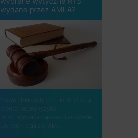
wybrane wytyczne RTS
wydane przez AMLA?
Nowe standardy m.in. identyfikacji
klienta, oceny ryzyka i
monitorowania transakcji w świetle
unijnych regulacji AML