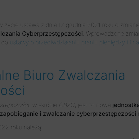
 życie ustawa z dnia 17 grudnia 2021 roku o zmiani
alczania Cyberprzestępczości
. Wprowadzone zmia
y do
ustawy o przeciwdziałaniu praniu pieniędzy i fi
lne Biuro Zwalczania
ości
estępczości
, w skrócie
CBZC
, jest to nowa
jednostka
zapobieganie i zwalczanie cyberprzestępczości
n
22 roku należą: