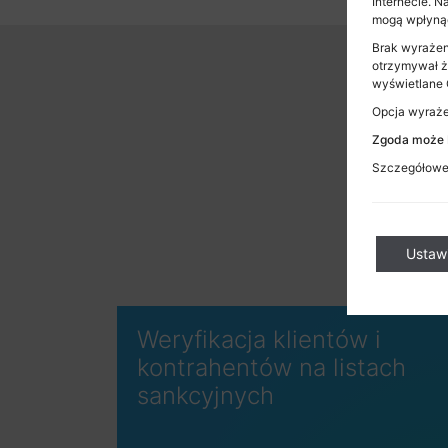
Internecie. 
mogą wpłynąć
Brak wyrażen
otrzymywał ż
wyświetlane C
Opcja wyrażen
Zgoda może b
Szczegółowe 
Ustaw
Weryfikacja klientów i
kontrahentów na listach
sankcyjnych