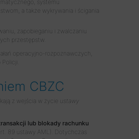
ormatycznego, systemu
pstwom, a także wykrywania i ścigania
waniu, zapobieganiu i zwalczaniu
tych przestępstw.
ziałań operacyjno-rozpoznawczych,
olicji.
aniem CBZC
ikają z wejścia w życie
ustawy
ransakcji lub blokady rachunku
 art. 89 ustawy AML). Dotychczas