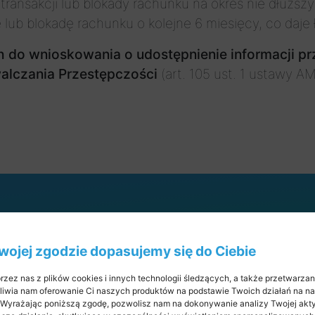
ransakcji lub blokady rachunku na okres nie dłuższy 
lub blokadę rachunku o kolejne 6 miesięcy, co daje 
do wnioskowania o udostępnienie informacji prz
alczania Przestępczości
(art. 105 ust. 1 ustawy AM
ebook
Twojej zgodzie dopasujemy się do Ciebie
rzez nas z plików cookies i innych technologii śledzących, a także przetwarza
iwia nam oferowanie Ci naszych produktów na podstawie Twoich działań na nas
. Wyrażając poniższą zgodę, pozwolisz nam na dokonywanie analizy Twojej ak