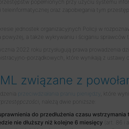
przestępstw popełnionych przy użyciu systemu inf
i teleinformatycznej oraz zapobiegania tym przestę
resie jednostek organizacyjnych Policji w rozpozna
 powyżej, a także wykrywaniu i ściganiu sprawców 
tycznia 2022 roku przysługują prawa prowadzenia d
tracyjno-porządkowych, które wynikają z ustawy o P
AML związane z powoł
idzenia
przeciwdziałania praniu pieniędzy
, które wyn
rprzestępczości
, należą dwie poniższe:
uprawnienia do przedłużenia czasu wstrzymania t
dzie nie dłuższy niż kolejne 6 miesięcy
(art. 86 i