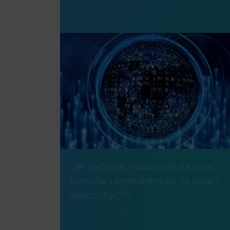
Jak rzetelnie i łatwo weryfikować
klientów i kontrahentów na listach
sankcyjnych?