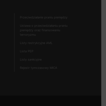
Przeciwdziałanie praniu pieniędzy
Ustawa o przeciwdziałaniu praniu
pieniędzy oraz finansowaniu
terroryzmu
Listy restrykcyjne AML
Lista PEP
Listy sankcyjne
Rejestr tymczasowy MICA