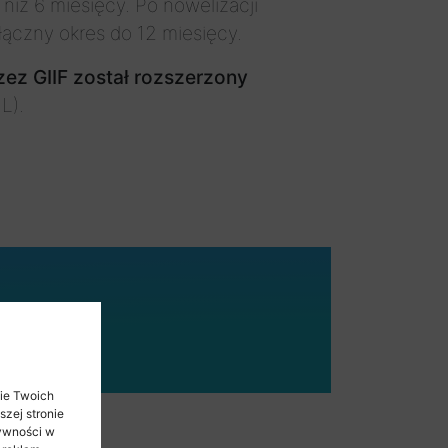
niż 6 miesięcy. Po nowelizacji
łączny okres do 12 miesięcy.
ez GIIF został rozszerzony
L).
nie Twoich
zej stronie
tywności w