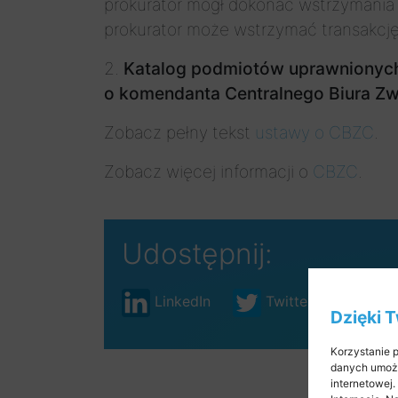
prokurator mógł dokonać wstrzymania t
prokurator może wstrzymać transakcję 
2.
Katalog podmiotów uprawnionych 
o komendanta Centralnego Biura Zw
Zobacz pełny tekst
ustawy o CBZC
.
Zobacz więcej informacji o
CBZC
.
Udostępnij:
LinkedIn
Twitter
Fac
Dzięki 
Korzystanie p
danych umożl
internetowej