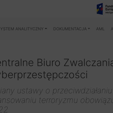
SYSTEM ANALITYCZNY
DOKUMENTACJA
AML
ntralne Biuro Zwalczani
berprzestępczości
any ustawy o przeciwdziałaniu 
ansowaniu terroryzmu obowiązu
22