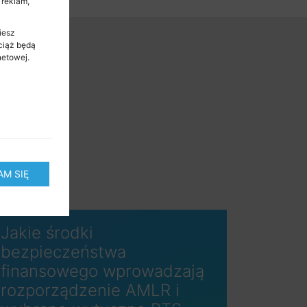
 reklam,
iesz
ciąż będą
netowej.
M SIĘ
Jakie środki
bezpieczeństwa
finansowego wprowadzają
rozporządzenie AMLR i