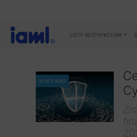
LISTY RESTRYKCYJNE
Ce
10 STY 2022
Cy
Zmi
fin
20