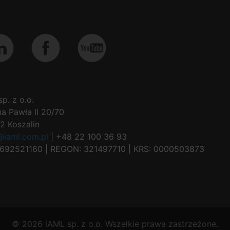
p. z o.o.
na Pawła II 20/70
2 Koszalin
@iaml.com.pl
| +48 22 100 36 93
6692521160 | REGON: 321497710 | KRS: 0000503873
©
2026
iAML sp. z o.o. Wszelkie prawa zastrzeżone.