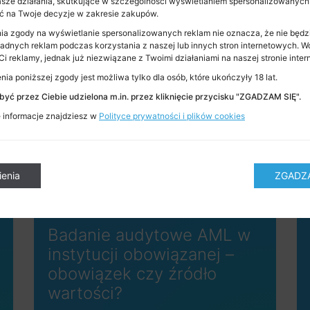
Nasze działania, skutkujące w szczególności wyświetlaniem spersonalizowanych
 na Twoje decyzje w zakresie zakupów.
ia zgody na wyświetlanie spersonalizowanych reklam nie oznacza, że nie będz
adnych reklam podczas korzystania z naszej lub innych stron internetowych. W
i reklamy, jednak już niezwiązane z Twoimi działaniami na naszej stronie inter
ia poniższej zgody jest możliwa tylko dla osób, które ukończyły 18 lat.
Zobacz również
yć przez Ciebie udzielona m.in. przez kliknięcie przycisku "ZGADZAM SIĘ".
informacje znajdziesz w
Polityce prywatności i plików cookies
ienia
ZGADZA
Badanie audytowe AML w
instytucji obowiązanej –
obowiązek czy źródło
wartości?