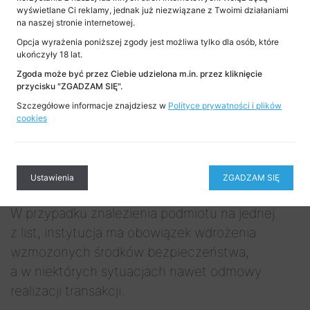
rzeczywistego (w czym pomaga
wyświetlane Ci reklamy, jednak już niezwiązane z Twoimi działaniami
na naszej stronie internetowej.
m.in. zgromadzenie danych na temat struktury
Opcja wyrażenia poniższej zgody jest możliwa tylko dla osób, które
własnościowej klienta).
ukończyły 18 lat.
Zgoda może być przez Ciebie udzielona m.in. przez kliknięcie
Ważną częścią procesu weryfikacji jest
przycisku "ZGADZAM SIĘ".
sprawdzenie, czy dany klient i jego beneficjent
Szczegółowe informacje znajdziesz w
Polityce prywatności i plików
rzeczywisty nie znajdują się na krajowych
cookies
i międzynarodowych obowiązujących w Polsce
listach sankcyjnych
, na polskich
i międzynarodowych
listach PEP
, a także
Ustawienia
ZGADZAM SIĘ
na
liście ostrzeżeń publicznych KNF
.
W przypadku znalezienia podmiotu na jednej
z list, instytucja ma obowiązek wdrożenia
wzmożonych środków bezpieczeństwa,
a w niektórych sytuacjach nawet odmowy
realizacji transakcji.