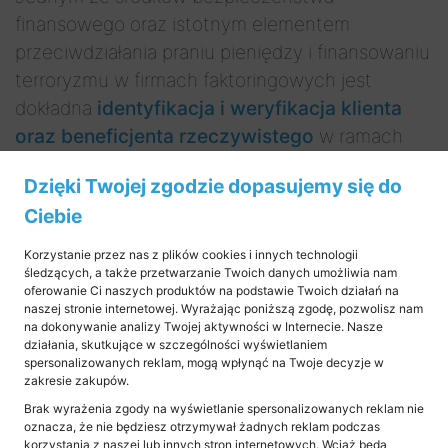
finansowego oraz istotnym elementem
przeciwdziałania praniu pieniędzy i finansowaniu
terroryzmu w firmach faktoringowych jest
dokładna
identyfikacja i weryfikacja klienta
oraz beneficjenta rzeczywistego
w ramach
procedury
KYC, czyli Know Your Customer
.
Dzięki Twojej zgodzie dopasujemy się do
Obowiązek ten powstaje przed zawarciem
Ciebie
stosunku gospodarczego z klientem i/lub
Korzystanie przez nas z plików cookies i innych technologii
przed przeprowadzeniem transakcji okazjonalnej
śledzących, a także przetwarzanie Twoich danych umożliwia nam
na równowartość kwoty 15.000 euro lub
oferowanie Ci naszych produktów na podstawie Twoich działań na
naszej stronie internetowej. Wyrażając poniższą zgodę, pozwolisz nam
większej – zarówno pojedynczej, jak i kilku
na dokonywanie analizy Twojej aktywności w Internecie. Nasze
powiązanych. Należy m.in. zidentyfikować
działania, skutkujące w szczególności wyświetlaniem
spersonalizowanych reklam, mogą wpłynąć na Twoje decyzje w
(np. przez formularz) i zweryfikować tożsamość
zakresie zakupów.
osoby fizycznej klienta oraz w przypadku
Brak wyrażenia zgody na wyświetlanie spersonalizowanych reklam nie
oznacza, że nie będziesz otrzymywał żadnych reklam podczas
podmiotu również tożsamość beneficjenta
korzystania z naszej lub innych stron internetowych. Wciąż będą