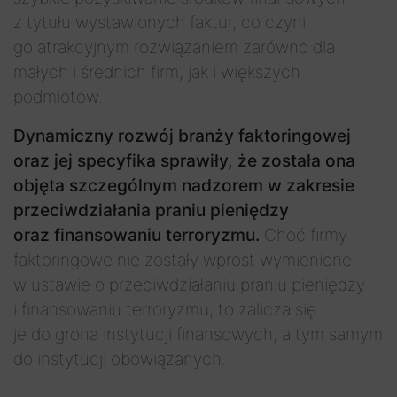
z tytułu wystawionych faktur, co czyni
go atrakcyjnym rozwiązaniem zarówno dla
małych i średnich firm, jak i większych
podmiotów.
Dynamiczny rozwój branży faktoringowej
oraz jej specyfika sprawiły, że została ona
objęta szczególnym nadzorem w zakresie
przeciwdziałania praniu pieniędzy
oraz finansowaniu terroryzmu.
Choć firmy
faktoringowe nie zostały wprost wymienione
w ustawie o przeciwdziałaniu praniu pieniędzy
i finansowaniu terroryzmu, to zalicza się
je do grona instytucji finansowych, a tym samym
do instytucji obowiązanych.