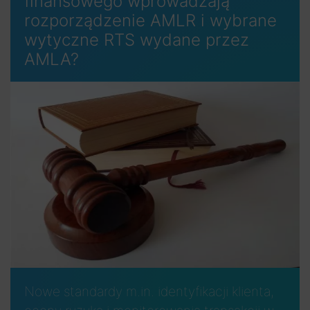
finansowego wprowadzają
rozporządzenie AMLR i wybrane
wytyczne RTS wydane przez
AMLA?
Nowe standardy m.in. identyfikacji klienta,