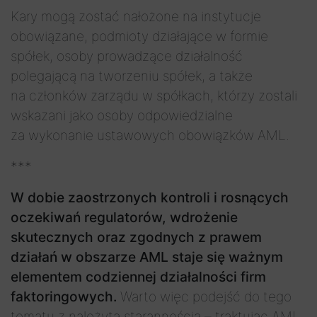
Kary mogą zostać nałożone na instytucje
obowiązane, podmioty działające w formie
spółek, osoby prowadzące działalność
polegającą na tworzeniu spółek, a także
na członków zarządu w spółkach, którzy zostali
wskazani jako osoby odpowiedzialne
za wykonanie ustawowych obowiązków AML.
***
W dobie zaostrzonych kontroli i rosnących
oczekiwań regulatorów, wdrożenie
skutecznych oraz zgodnych z prawem
działań w obszarze AML staje się ważnym
elementem codziennej działalności firm
faktoringowych.
Warto więc podejść do tego
tematu z należytą starannością – traktując AML