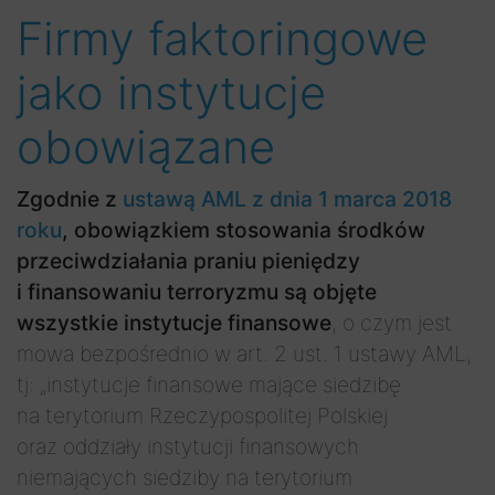
Firmy faktoringowe
jako instytucje
obowiązane
Zgodnie z
ustawą AML z dnia 1 marca 2018
roku
, obowiązkiem stosowania środków
przeciwdziałania praniu pieniędzy
i finansowaniu terroryzmu są objęte
wszystkie instytucje finansowe
, o czym jest
mowa bezpośrednio w art. 2 ust. 1 ustawy AML,
tj: „instytucje finansowe mające siedzibę
na terytorium Rzeczypospolitej Polskiej
oraz oddziały instytucji finansowych
niemających siedziby na terytorium