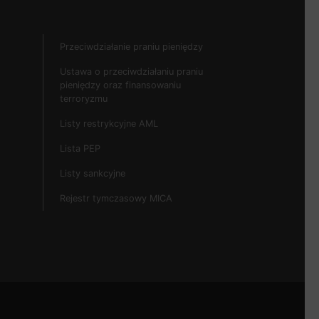
Przeciwdziałanie praniu pieniędzy
Ustawa o przeciwdziałaniu praniu
pieniędzy oraz finansowaniu
terroryzmu
Listy restrykcyjne AML
Lista PEP
Listy sankcyjne
Rejestr tymczasowy MICA