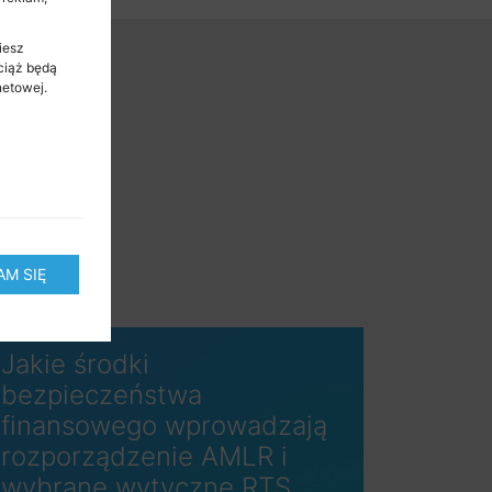
iesz
ciąż będą
netowej.
M SIĘ
Jakie środki
bezpieczeństwa
finansowego wprowadzają
rozporządzenie AMLR i
wybrane wytyczne RTS