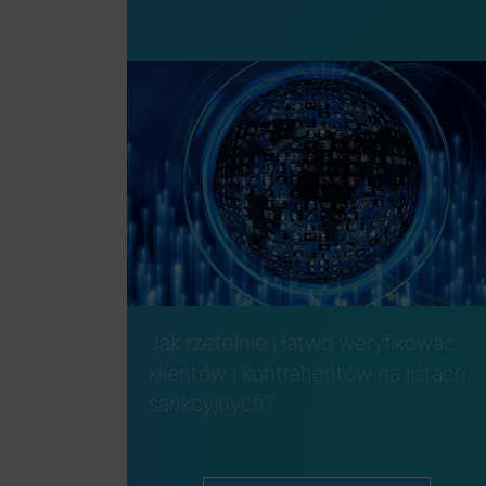
Jak rzetelnie i łatwo weryfikować
klientów i kontrahentów na listach
sankcyjnych?