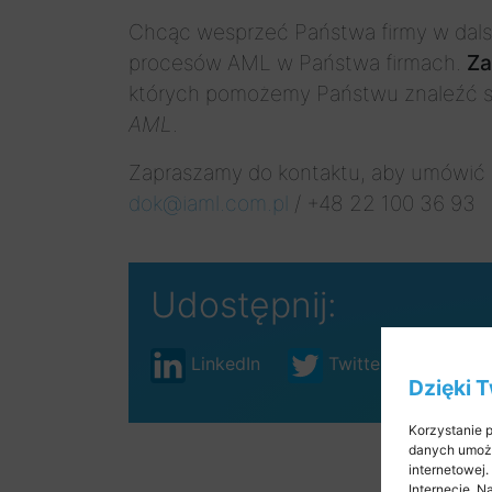
Chcąc wesprzeć Państwa firmy w dals
procesów AML w Państwa firmach.
Za
których pomożemy Państwu znaleźć 
AML
.
Zapraszamy do kontaktu, aby umówić s
dok@iaml.com.pl
/ +48 22 100 36 93
Udostępnij:
LinkedIn
Twitter
Fac
Dzięki 
Korzystanie p
danych umożl
internetowej
Internecie. 