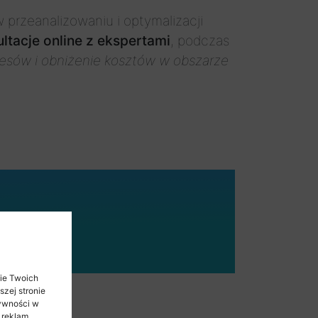
rzeanalizowaniu i optymalizacji
tacje online z ekspertami
, podczas
cesów i obniżenie kosztów w obszarze
nie Twoich
zej stronie
tywności w
 reklam,