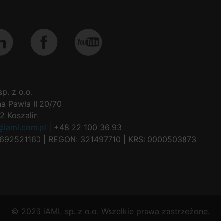
p. z o.o.
na Pawła II 20/70
2 Koszalin
@iaml.com.pl
| +48 22 100 36 93
6692521160 | REGON: 321497710 | KRS: 0000503873
©
2026
iAML sp. z o.o. Wszelkie prawa zastrzeżone.