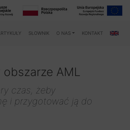
ARTYKUŁY
SŁOWNIK
O NAS
KONTAKT
w obszarze AML
ry czas, żeby
ę i przygotować ją do