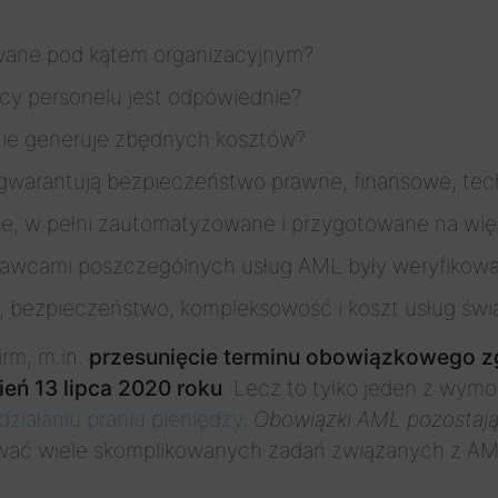
wane pod kątem organizacyjnym?
cy personelu jest odpowiednie?
 nie generuje zbędnych kosztów?
 gwarantują bezpieczeństwo prawne, finansowe, te
e, w pełni zautomatyzowane i przygotowane na wię
awcami poszczególnych usług AML były weryfikow
ć, bezpieczeństwo, kompleksowość i koszt usług ś
rm, m.in.
przesunięcie terminu obowiązkowego z
ień 13 lipca 2020 roku
. Lecz to tylko jeden z wym
ziałaniu praniu pieniędzy
.
Obowiązki AML pozostają
ywać wiele skomplikowanych zadań związanych z A