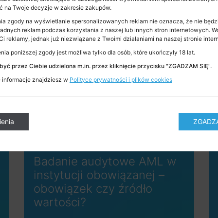
 na Twoje decyzje w zakresie zakupów.
ia zgody na wyświetlanie spersonalizowanych reklam nie oznacza, że nie będz
adnych reklam podczas korzystania z naszej lub innych stron internetowych. W
i reklamy, jednak już niezwiązane z Twoimi działaniami na naszej stronie inter
ia poniższej zgody jest możliwa tylko dla osób, które ukończyły 18 lat.
Zobacz również
yć przez Ciebie udzielona m.in. przez kliknięcie przycisku "ZGADZAM SIĘ".
informacje znajdziesz w
Polityce prywatności i plików cookies
ienia
ZGADZA
Badanie audytowe AML w
instytucji obowiązanej –
obowiązek czy źródło
wartości?