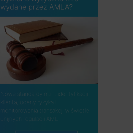
wydane przez AMLA?
Nowe standardy m.in. identyfikacji
klienta, oceny ryzyka i
monitorowania transakcji w świetle
unijnych regulacji AML