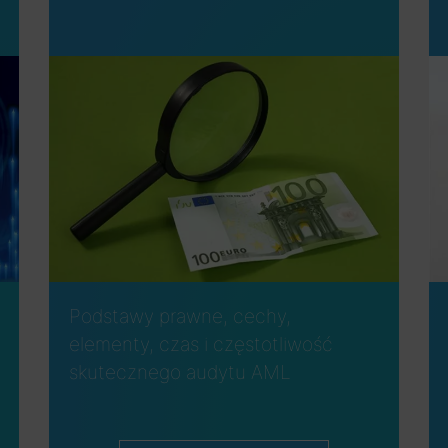
Podstawy prawne, cechy,
elementy, czas i częstotliwość
skutecznego audytu AML