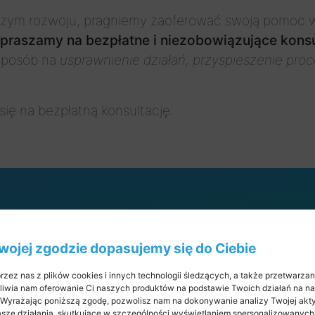
zym rozwoju, pragniemy zaoferować swoją pomoc w p
praszamy na bezpłatne i niezobowiązujące konsul
sposób na
usprawnienie działań, przyspieszenie pro
ię na bezpłatną konsultację:
ebook
Twojej zgodzie dopasujemy się do Ciebie
rzez nas z plików cookies i innych technologii śledzących, a także przetwarza
iwia nam oferowanie Ci naszych produktów na podstawie Twoich działań na nas
. Wyrażając poniższą zgodę, pozwolisz nam na dokonywanie analizy Twojej ak
Nasze działania, skutkujące w szczególności wyświetlaniem spersonalizowanych