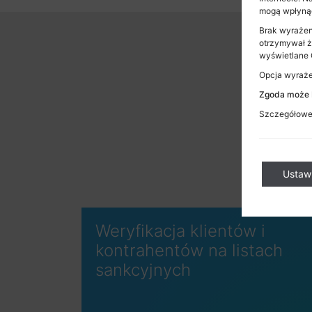
mogą wpłynąć
Brak wyrażen
otrzymywał ż
wyświetlane C
Opcja wyrażen
Zgoda może b
Szczegółowe 
Ustaw
Weryfikacja klientów i
kontrahentów na listach
sankcyjnych