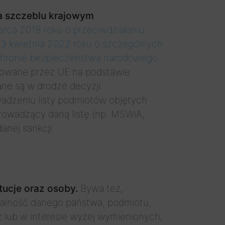
na szczeblu krajowym
arca 2018 roku o przeciwdziałaniu
13 kwietnia 2022 roku o szczególnych
 ochronie bezpieczeństwa narodowego
ntowane przez UE na podstawie
ne są w drodze decyzji
wadzeniu listy podmiotów objętych
 prowadzący daną listę (np. MSWiA,
anej sankcji.
tucje oraz osoby.
Bywa też,
łalność danego państwa, podmiotu,
cz lub w interesie wyżej wymienionych,