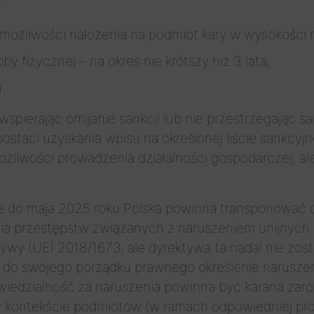
:
 możliwości nałożenia na podmiot kary w wysokości 
y fizycznej – na okres nie krótszy niż 3 lata,
.
spierając omijanie sankcji lub nie przestrzegając 
staci uzyskania wpisu na określonej liście sankcyj
ożliwości prowadzenia działalności gospodarczej, a
e do maja 2025 roku Polska powinna transponować 
nia przestępstw związanych z naruszeniem unijnych 
tywy (UE) 2018/1673, ale dyrektywa ta nadal nie zo
 do swojego porządku prawnego określenie narusze
wiedzialność za naruszenia powinna być karana zar
w kontekście podmiotów (w ramach odpowiedniej proc