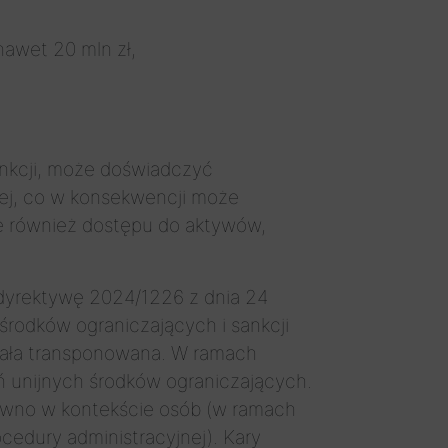
nawet 20 mln zł,
sankcji, może doświadczyć
nej, co w konsekwencji może
le również dostępu do aktywów,
dyrektywę 2024/1226 z dnia 24
środków ograniczających i sankcji
stała transponowana. W ramach
ń unijnych środków ograniczających.
ówno w kontekście osób (w ramach
edury administracyjnej). Kary