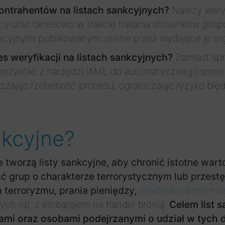
ontrahentów na listach sankcyjnych?
Należy wery
y oraz okresowo w trakcie trwania stosunków gosp
kcyjnymi publikowanymi online przez wydające je org
 weryfikacji na listach sankcyjnych?
Zamiast spr
korzystać z narzędzi iAML do automatycznego scree
ększając rzetelność procesu, ograniczając ryzyko błę
nkcyjne?
 tworzą listy sankcyjne, aby chronić istotne wart
ość grup o charakterze terrorystycznym lub przes
 terroryzmu, prania pieniędzy,
proliferacji broni 
ch np. z embargiem na handel bronią.
Celem list s
mi oraz osobami podejrzanymi o udział w tych d