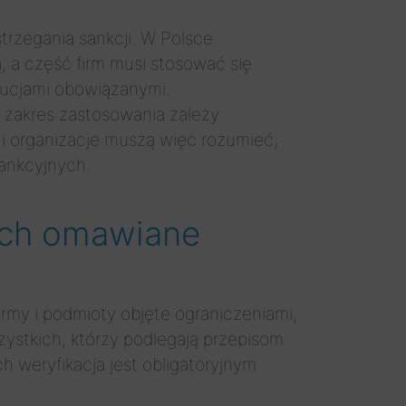
rzegania sankcji. W Polsce
, a część firm musi stosować się
tucjami obowiązanymi.
z zakres zastosowania zależy
y i organizacje muszą więc rozumieć,
sankcyjnych.
nych omawiane
irmy i podmioty objęte ograniczeniami,
ystkich, którzy podlegają przepisom
h weryfikacja jest obligatoryjnym