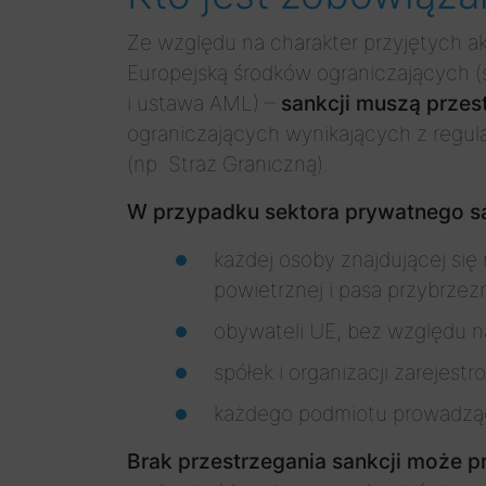
Ze względu na charakter przyjętych a
Europejską środków ograniczających (s
i ustawa AML) –
sankcji muszą przes
ograniczających wynikających z regul
(np. Straż Graniczną).
W przypadku sektora prywatnego s
każdej osoby znajdującej się
powietrznej i pasa przybrzeż
obywateli UE, bez względu n
spółek i organizacji zareje
każdego podmiotu prowadząc
Brak przestrzegania sankcji może p