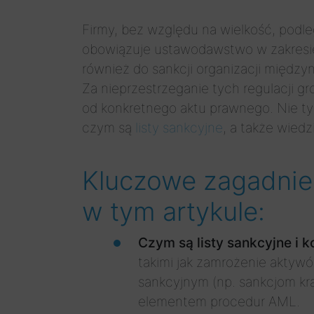
Firmy, bez względu na wielkość, podl
obowiązuje ustawodawstwo w zakresie 
również do sankcji organizacji międz
Za nieprzestrzeganie tych regulacji 
od konkretnego aktu prawnego. Nie t
czym są
listy sankcyjne
, a także wied
Kluczowe zagadnien
w tym artykule:
Czym są listy sankcyjne i 
takimi jak zamrożenie aktyw
sankcyjnym (np. sankcjom kra
elementem procedur AML.