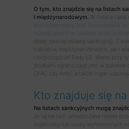
O tym, kto znajdzie się na listach
i międzynarodowym.
W Polsce takie
praniu pieniędzy oraz finansowaniu te
rozwiązaniach w zakresie przeciwdzia
(dalej zwanej ustawą sankcyjną). Z k
traktatów międzynarodowych, jak i wł
i rozporządzeń Rady UE. Warto przy t
środkami ograniczającymi, w zakresie d
OFAC czy inne), a także organ udziela
Kto znajduje się na
Na listach sankcyjnych mogą znajdow
że są na nich umieszczane nawet stro
organizacji lub osoby wymienionych na 