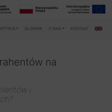
ARTYKUŁY
SŁOWNIK
O NAS
KONTAKT
trahentów na
lientów i
ych?