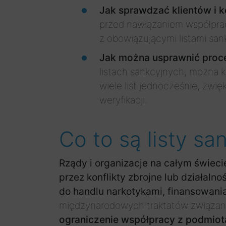
Jak sprawdzać klientów i k
przed nawiązaniem współprac
z obowiązującymi listami san
Jak można usprawnić proces
listach sankcyjnych, można 
wiele list jednocześnie, zwi
weryfikacji.
Co to są listy sa
Rządy i organizacje na całym świecie
przez konflikty zbrojne lub działaln
do handlu narkotykami, finansowania
międzynarodowych traktatów związany
ograniczenie współpracy z podmiota