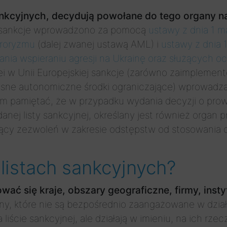
 sankcyjnych, decydują powołane do tego organy 
 sankcje wprowadzono za pomocą
ustawy z dnia 1 m
rroryzmu
(dalej zwanej ustawą AML) i
ustawy z dnia 
łania wspieraniu agresji na Ukrainę oraz służących
olei w Unii Europejskiej sankcje (zarówno zaimpleme
asne autonomiczne środki ograniczające) wprowadza
ym pamiętać, że w przypadku wydania decyzji o pro
anej listy sankcyjnej, określany jest również organ
jący zezwoleń w zakresie odstępstw od stosowania d
 listach sankcyjnych?
ać się kraje, obszary geograficzne, firmy, insty
ny, które nie są bezpośrednio zaangażowane w dzia
liście sankcyjnej, ale działają w imieniu, na ich rze