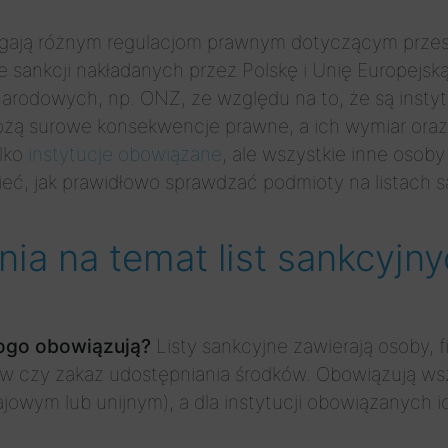
egają różnym regulacjom prawnym dotyczącym przest
sankcji nakładanych przez Polskę i Unię Europejską
ynarodowych, np. ONZ, ze względu na to, że są insty
grożą surowe konsekwencje prawne, a ich wymiar ora
ylko
instytucje obowiązane
, ale wszystkie inne osob
zieć, jak prawidłowo sprawdzać podmioty na listach 
ia na temat list sankcyj
kogo obowiązują?
Listy sankcyjne zawierają osoby, f
ów czy zakaz udostępniania środków. Obowiązują wsz
jowym lub unijnym), a dla instytucji obowiązanych ic