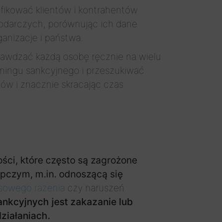
fikować klientów i kontrahentów
odarczych, porównując ich dane
anizacje i państwa.
awdzać każdą osobę ręcznie na wielu
ningu sankcyjnego i przeszukiwać
dów i znacznie skracając czas
ości, które często są zagrożone
tępczym, m.in. odnoszącą się
masowego rażenia
czy naruszeń
ankcyjnych jest zakazanie lub
ziałaniach.