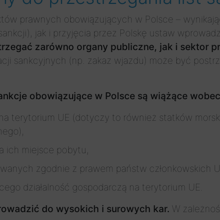
któw prawnych obowiązujących w Polsce – wynikają
ankcji), jak i przyjęcia przez Polskę ustaw wprowa
trzegać zarówno organy publiczne, jak i sektor 
acji sankcyjnych (np. zakaz wjazdu) może być postr
ankcje obowiązujące w Polsce są wiążące wobec
 na terytorium UE (dotyczy to również statków morski
nego),
a ich miejsce pobytu,
strowanych zgodnie z prawem państw członkowskich U
ego działalność gospodarczą na terytorium UE.
rowadzić do wysokich i surowych kar.
W zależnośc