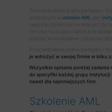
Przeciwdziałanie praniu pieniędzy i fi
wskazanych w
ustawie AML
jako
ins
należytej staranności w relacjach biz
nie tylko na ściganiu faktycznej dzia
poprzez kontrolowanie codziennej dzia
Przeciwdziałanie praniu pieniędzy i 
je wdrożyć w swojej firmie
w kilku 
Wszystkie opisane poniżej zadania
do specyfiki każdej grupy instytuc
nawet dla najmniejszych firm.
Szkolenie AML