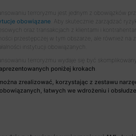
nansowaniu terroryzmu jest jednym z obowiązków prze
tytucje obowiązane
. Aby skutecznie zarządzać ryz
nesowych oraz transakcjach z klientami i kontrahent
łalności przestępczej w tym obszarze, ale również n
łalności instytucji obowiązanych.
finansowaniu terroryzmu wydaje się być skomplikowa
zaprezentowanych poniżej krokach
.
 można zrealizować, korzystając z zestawu narz
ji obowiązanych, łatwych we wdrożeniu i obsłudz