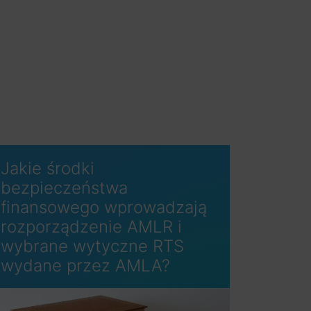
Jakie środki
bezpieczeństwa
finansowego wprowadzają
rozporządzenie AMLR i
wybrane wytyczne RTS
wydane przez AMLA?