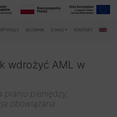
ARTYKUŁY
SŁOWNIK
O NAS
KONTAKT
jak wdrożyć AML w
a praniu pieniędzy,
cja obowiązana