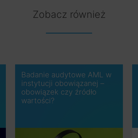
Zobacz również
Badanie audytowe AML w
instytucji obowiązanej –
obowiązek czy źródło
wartości?