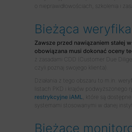
o nieprawidłowościach, szkolenia i z
Bieżąca weryfika
Zawsze przed nawiązaniem stałej ws
obowiązana musi dokonać oceny teg
z zasadami CDD (Customer Due Diligenc
czyli poznaj swojego klienta).
Działania z tego obszaru to m.in. wery
listach PKD i krajów podwyższonego 
restrykcyjne iAML
, które są dostępne
systemami stosowanymi w danej instyt
Bieżące monitoro