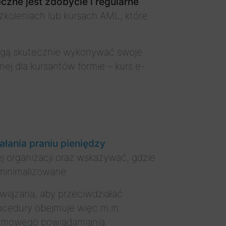
zne jest zdobycie i regularne
zkoleniach lub kursach AML, które
 mogą skutecznie wykonywać swoje
j dla kursantów formie – kurs e-
łania praniu pieniędzy
 organizacji oraz wskazywać, gdzie
 minimalizowane.
wiązana, aby przeciwdziałać
ocedury obejmuje więc m.in.:
onimowego powiadamiania