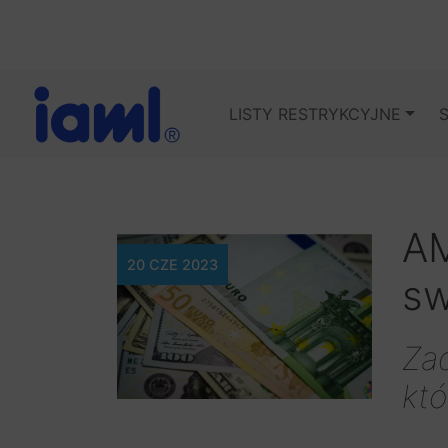
LISTY RESTRYKCYJNE
AM
20 CZE 2023
sw
Zad
któ