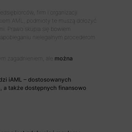
dsiębiorców, firm i organizacji
ykiem AML, podmioty te muszą dołożyć
ami. Prawo skupia się bowiem
a zapobieganiu nielegalnym procederom
nym zagadnieniem, ale
można
ędzi iAML – dostosowanych
e, a także dostępnych finansowo