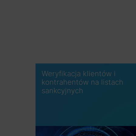
Weryfikacja klientów i
kontrahentów na listach
sankcyjnych