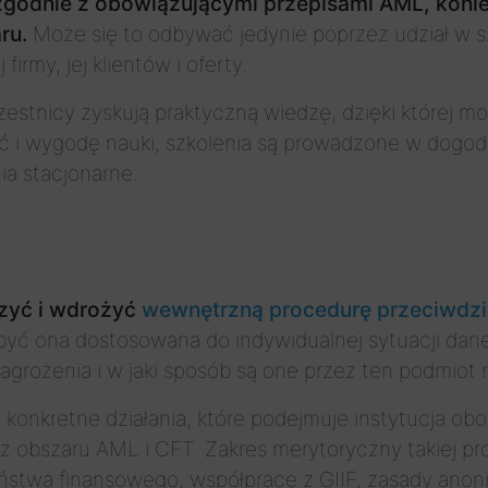
zgodnie z obowiązującymi przepisami AML, koniec
ru.
Może się to odbywać jedynie poprzez udział w s
irmy, jej klientów i oferty.
czestnicy zyskują praktyczną wiedzę, dzięki której
 i wygodę nauki, szkolenia są prowadzone w dogodne
ia stacjonarne.
zyć i wdrożyć
wewnętrzną procedurę przeciwdzia
yć ona dostosowana do indywidualnej sytuacji danej
agrożenia i w jaki sposób są one przez ten podmiot
onkretne działania, które podejmuje instytucja obo
z obszaru AML i CFT. Zakres merytoryczny takiej pr
zeństwa finansowego, współpracę z GIIF, zasady an