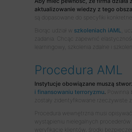
Aby mieć pewność, że firma działa 
aktualizowanie wiedzy z tego obsza
są dopasowane do specyfiki konkretnej f
Biorąc udział w
szkoleniach iAML
, u
zadania. Chcąc zapewnić elastyczność
learningowy, szkolenia zdalne i szkolen
Procedura AML
Instytucje obowiązane muszą stwor
i finansowaniu terroryzmu
.
Powinna b
zostały zidentyfikowane rzeczywiste z
Procedura wewnętrzna musi opisywać k
wystąpieniu nielegalnych procederów 
weryfikację klientów, środki bezpiec